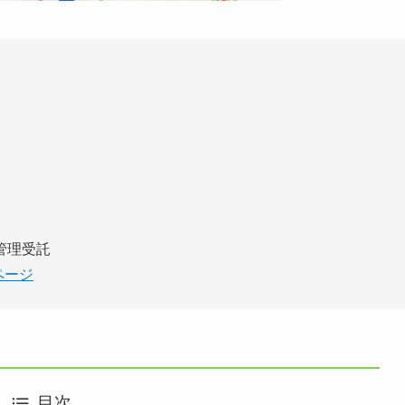
管理受託
ページ
目次