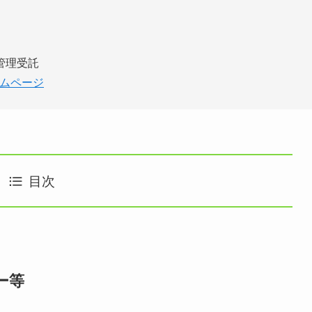
管理受託
ームページ
目次
ー等